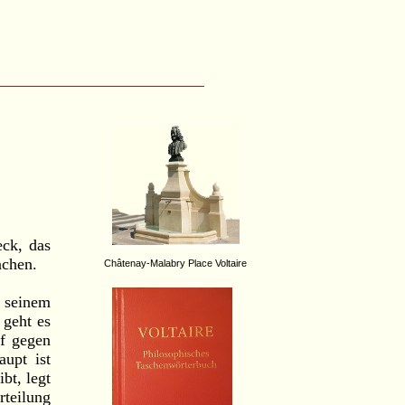
eck, das
achen.
Châtenay-Malabry Place Voltaire
 seinem
 geht es
pf gegen
upt ist
bt, legt
rteilung