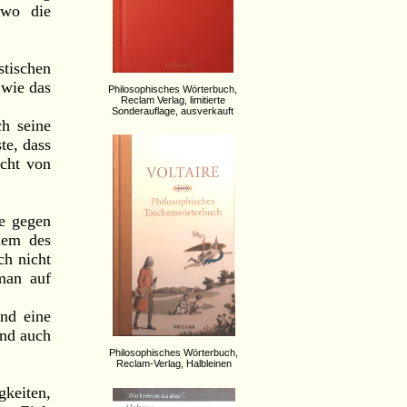
 wo die
tischen
 wie das
Philosophisches Wörterbuch,
Reclam Verlag, limitierte
Sonderauflage, ausverkauft
ch seine
te, dass
acht von
ne gegen
dem des
ch nicht
 man auf
und eine
und auch
Philosophisches Wörterbuch,
Reclam-Verlag, Halbleinen
gkeiten,