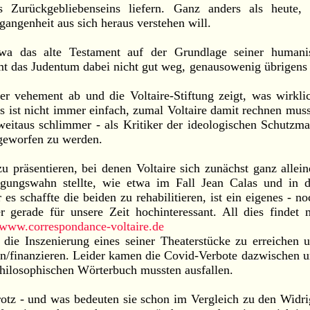
res Zurückgebliebenseins liefern. Ganz anders als heute,
angenheit aus sich heraus verstehen will.
wa das alte Testament auf der Grundlage seiner humanis
mt das Judentum dabei nicht gut weg, genausowenig übrigens
er vehement ab und die Voltaire-Stiftung zeigt, was wirkli
s ist nicht immer einfach, zumal Voltaire damit rechnen muss
weitaus schlimmer - als Kritiker der ideologischen Schutzm
geworfen zu werden.
 zu präsentieren, bei denen Voltaire sich zunächst ganz allei
lgungswahn stellte, wie etwa im Fall Jean Calas und in 
es schaffte die beiden zu rehabilitieren, ist ein eigenes - no
er gerade für unsere Zeit hochinteressant. All dies findet
//www.correspondance-voltaire.de
, die Inszenierung eines seiner Theaterstücke zu erreichen 
en/finanzieren. Leider kamen die Covid-Verbote dazwischen 
hilosophischen Wörterbuch mussten ausfallen.
otz - und was bedeuten sie schon im Vergleich zu den Widri