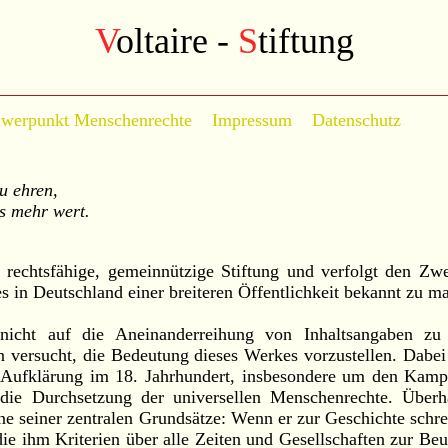
V
oltaire -
S
tiftung
werpunkt Menschenrechte
Impressum
Datenschutz
u ehren,
ts mehr wert.
ne rechtsfähige, gemeinnützige Stiftung und verfolgt den Zw
s in Deutschland einer breiteren Öffentlichkeit bekannt zu m
 nicht auf die Aneinanderreihung von Inhaltsangaben zu
 versucht, die Bedeutung dieses Werkes vorzustellen. Dabei
r Aufklärung im 18. Jahrhundert, insbesondere um den Kam
die Durchsetzung der universellen Menschenrechte. Überha
ine seiner zentralen Grundsätze: Wenn er zur Geschichte schrei
die ihm Kriterien über alle Zeiten und Gesellschaften zur Beu